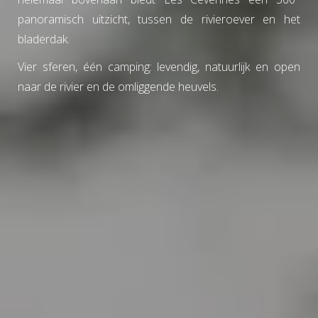
panoramisch uitzicht, tussen de rivieroever en het
bladerdak.
Vier sferen, één camping: levendig, natuurlijk en open
naar de rivier en de omliggende heuvels.