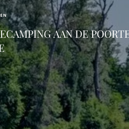
KEN
IECAMPING AAN DE POORT
E