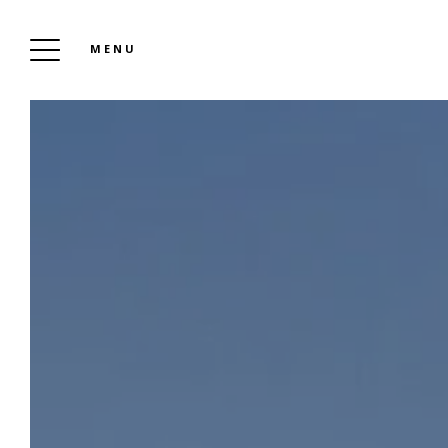
MENU
ON
WI
DE 
DE 
NA
DE 
HE