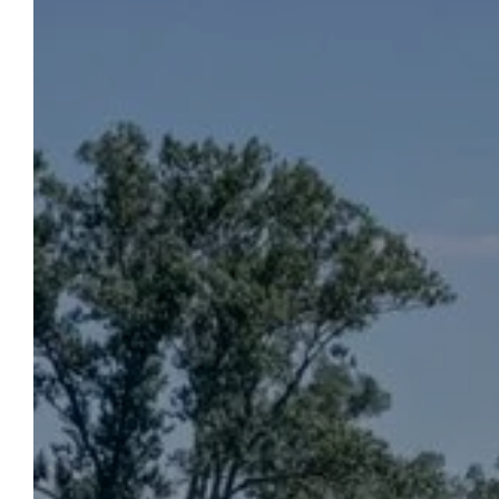
CAMPING LA CHAPOULIÈRE
Reserveren
Kies voor een groene vakantie, in een
rustgevende en groene omgeving, aan de
rivier en in het hart van de Ardèche. De
beroemde en beroemde Gorges de l'Ardèche
liggen op slechts een paar minuten van uw
accommodatie. Tussen traditionele
kampeerplaatsen, comfortabele stacaravans
of volledig uitgeruste huisjes, maak uw