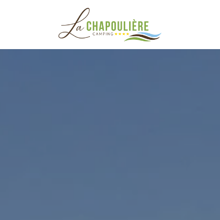
ZE CAMPING
E ZIJN WE ?
RIVIER
WIJKEN
TUUR
SPA
T ZWEMBAD