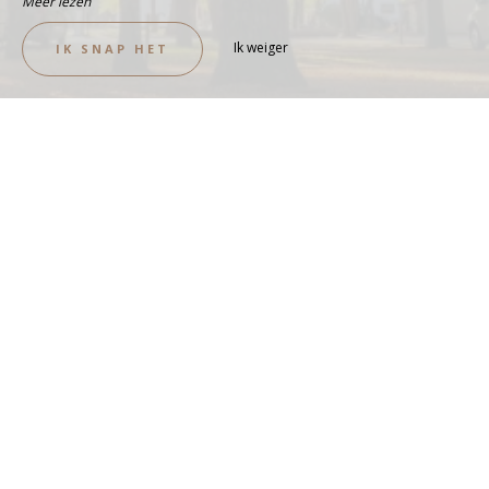
Meer lezen
Ik weiger
IK SNAP HET
Staanplaatsen met uitzicht op
de rivier
LOCATIE BEKIJKEN