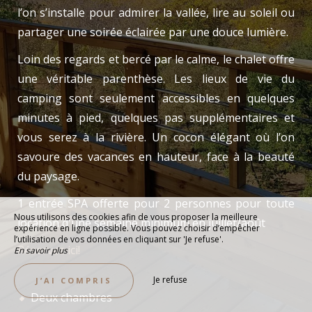
l’on s’installe pour admirer la vallée, lire au soleil ou
partager une soirée éclairée par une douce lumière.
Loin des regards et bercé par le calme, le chalet offre
une véritable parenthèse. Les lieux de vie du
camping sont seulement accessibles en quelques
minutes à pied, quelques pas supplémentaires et
vous serez à la rivière. Un cocon élégant où l’on
savoure des vacances en hauteur, face à la beauté
du paysage.
1 entrée SPA offerte pour 2 personnes pour toute
Nous utilisons des cookies afin de vous proposer la meilleure
location d'une semaine minimum en juillet/août
expérience en ligne possible. Vous pouvez choisir d’empêcher
l’utilisation de vos données en cliquant sur 'Je refuse'.
Réservez ici!
En savoir plus
Je refuse
J’AI COMPRIS
Deux chambres