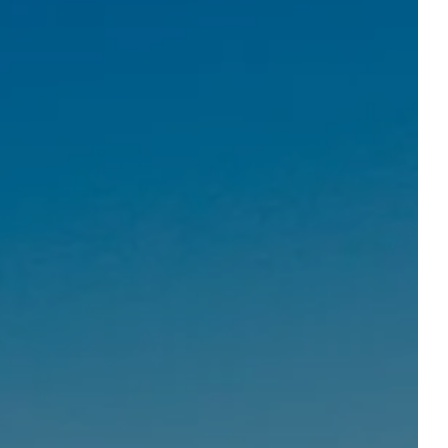
Départ
Départ
R