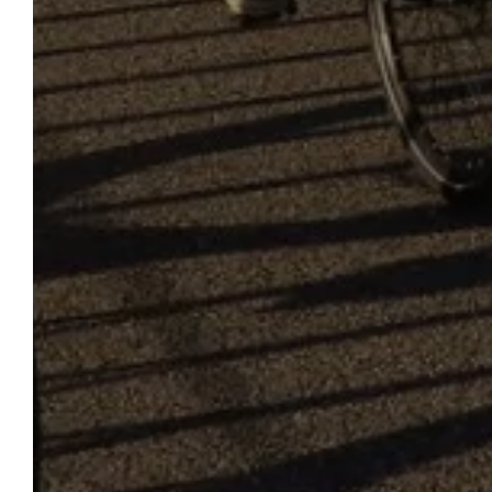
AUTOUR DE CHEZ
NOUS
LES VILLAGES
LES SITES CULTURELS
LES SITES NATURELS ET
LES BALADES
LES ACTIVITÉS
SPORTIVES ET LUDIQUES