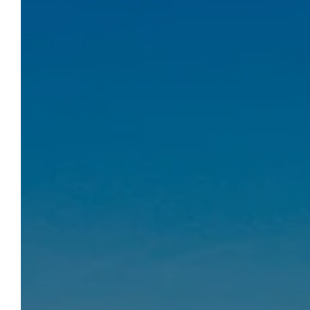
CAMPING LA CHAPOULIÈRE
Réserver
Faites le choix de vacances au vert, dans un
cadre apaisant et verdoyant, au bord de la
rivière et au cœur de l’Ardèche. Les fameuses
et célèbres Gorges de l’Ardèche ne seront
qu’à quelques minutes de votre
hébergement. Entre emplacements
traditionnels, mobil-homes confortables ou
cottages tout équipés, faites votre choix !