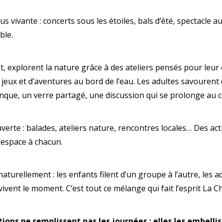
us vivante : concerts sous les étoiles, bals d’été, spectacle a
ble.
, explorent la nature grâce à des ateliers pensés pour leur 
 jeux et d’aventures au bord de l’eau. Les adultes savourent 
anque, un verre partagé, une discussion qui se prolonge au c
verte : balades, ateliers nature, rencontres locales… Des act
l’espace à chacun.
naturellement : les enfants filent d’un groupe à l’autre, les a
vivent le moment. C’est tout ce mélange qui fait l’esprit La C
ions ne remplissent pas les journées : elles les embell