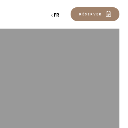
FR
RÉSERVER
NOS PRESTATIONS
LES SERVICES
LES ANIMATIONS
LES ACTIVITÉS
EXTÉRIEURES