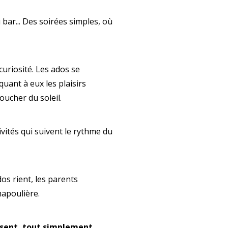
u bar... Des soirées simples, où
curiosité. Les ados se
quant à eux les plaisirs
oucher du soleil.
ivités qui suivent le rythme du
dos rient, les parents
hapoulière.
issent, tout simplement.