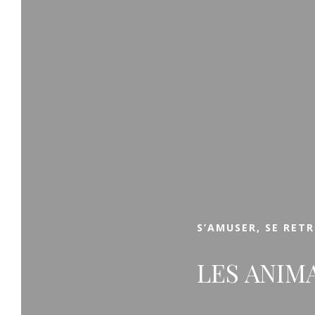
CAMPING LA CHAPOULIÈRE
Réserver
Faites le choix de vacances au vert, dans un
cadre apaisant et verdoyant, au bord de la
rivière et au cœur de l’Ardèche. Les fameuses
et célèbres Gorges de l’Ardèche ne seront
qu’à quelques minutes de votre
hébergement. Entre emplacements
traditionnels, mobil-homes confortables ou
S’AMUSER, SE RET
cottages tout équipés, faites votre choix !
LES ANIM