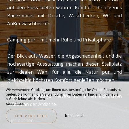
auf den Fluss bieten wahren Komfort: Ihr eigenes
Badezimmer mit Dusche, Waschbecken, WC und
Außenwaschbecken.
Camping pur – mit mehr Ruhe und Privatsphäre.
Der Blick aufs Wasser, die Abgeschiedenheit und die
hochwertige Ausstattung machen diesen Stellplatz
zur idealen Wahl für alle, die Natur pur und
gleichzeitig höchsten Komfort genießen möchten.
Wir verwenden Cookies, um Ihnen das bestmögliche Online-Erlebnis zu
bieten. Sie können die Verwendung Ihrer Daten verhindern, indem Sie
Besonders gefragt: Perfekt für einen exklusiven
auf 'Ich lehne ab' klicken.
Mehr lesen
Urlaub an der Ardèche.
Ich lehne ab
ICH VERSTEHE
Hier buchen!