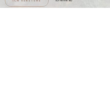
Ich lehne ab
ICH VERSTEHE
Camping mit Early Check-in
ANSICHT