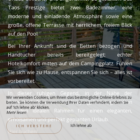
Taos Prestige bietet zwei Badezimmer, eine
moderne und einladende Atmosphäre sowie eine
große, offene Terrasse mit herrlichem, freiem Blick
auf den Pool.
Bei Ihrer Ankunft sind die Betten bezogen und
Handtücher bereits bereitgelegt: echter
Hotelkomfort mitten auf dem Campingplatz. Fühlen
Sie sich wie zu Hause, entspannen Sie sich – alles ist
vorbereitet.
In dieser ruhigen Gegend, in der Nähe der
Wir verwenden Cookies, um Ihnen das bestmögliche Online-Erlebnis zu
Gemeinschaftsräume des Campingplatzes, genießen
bieten. Sie können die Verwendung Ihrer Daten verhindern, indem Sie
auf 'Ich lehne ab' klicken.
Sie den idealen Rahmen für einen eleganten,
Mehr lesen
erholsamen und perfekt geplanten Urlaub.
Ich lehne ab
ICH VERSTEHE
Hier buchen!