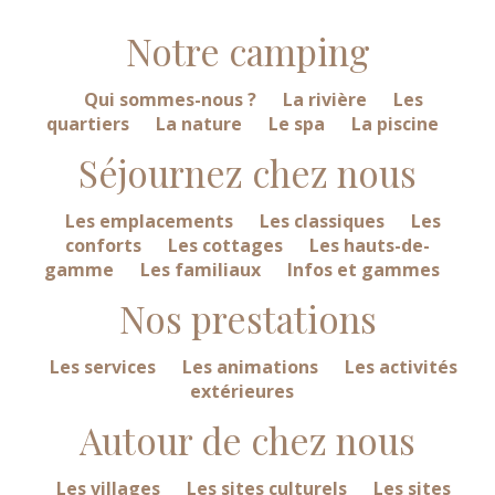
Notre camping
Qui sommes-nous ?
La rivière
Les
quartiers
La nature
Le spa
La piscine
Séjournez chez nous
Les emplacements
Les classiques
Les
conforts
Les cottages
Les hauts-de-
gamme
Les familiaux
Infos et gammes
Nos prestations
Les services
Les animations
Les activités
extérieures
Autour de chez nous
Les villages
Les sites culturels
Les sites