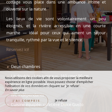
cottage vous place dans une ambiance intime et
ouverte sur la nature.
Les lieux de vie sont volontairement un peu
éloignés, et la rivière accessible en une courte
marche — idéal pour ceux qui aiment un séjour
tranquille, rythmé par la vue et le silence.
Réservez ici!
Deux chambres
Lit double – Lits jumeaux- 160 cmet 90 cm
Nous utilisons des cookies afin de vous proposer la meilleure
expérience en ligne possible. Vous pouvez choisir d’empêcher
Salle de douche – Sèche-cheveux
l’utilisation de vos données en cliquant sur 'Je refuse'.
En savoir plus
WC indépendants
Je refuse
J’AI COMPRIS
Cuisine équipée- cafetière Dolce Gusto