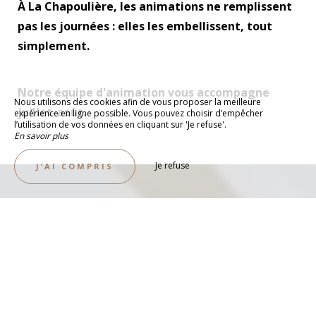
À La Chapoulière, les animations ne remplissent
pas les journées : elles les embellissent, tout
simplement.
Notre équipe d'animation vous accompagne
Nous utilisons des cookies afin de vous proposer la meilleure
juillet-août.
expérience en ligne possible. Vous pouvez choisir d’empêcher
l’utilisation de vos données en cliquant sur 'Je refuse'.
En savoir plus
Je refuse
J’AI COMPRIS
AFFICHÉ TOUS LES VENDREDIS
Le planning en juillet-août
Rendez-vous sur Facebook, sur l’écran du point